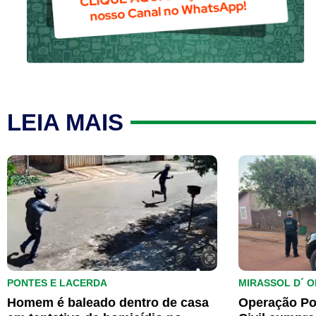
LEIA MAIS
PONTES E LACERDA
MIRASSOL D´ O
Homem é baleado dentro de casa
Operação Po