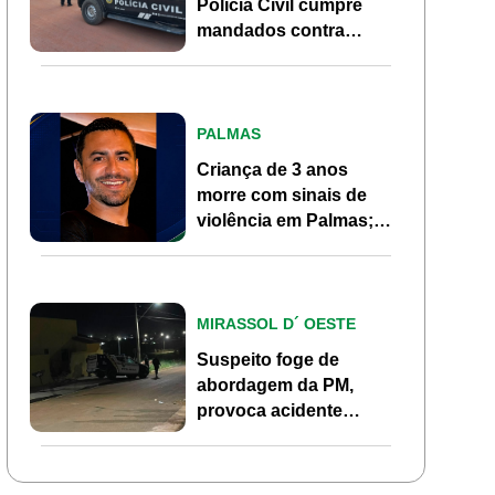
Polícia Civil cumpre
mandados contra
investigados por
homicídio em Mirassol
d’Oeste
PALMAS
Criança de 3 anos
morre com sinais de
violência em Palmas;
pai, ex-morador de
Pontes e Lacerda, é
investigado
MIRASSOL D´ OESTE
Suspeito foge de
abordagem da PM,
provoca acidente
durante perseguição e
abandona motocicleta
em Mirassol d’Oeste