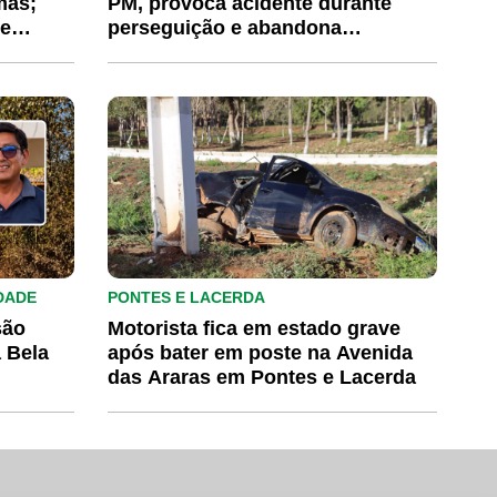
mas;
PM, provoca acidente durante
 e
perseguição e abandona
motocicleta em Mirassol d’Oeste
DADE
PONTES E LACERDA
são
Motorista fica em estado grave
a Bela
após bater em poste na Avenida
das Araras em Pontes e Lacerda