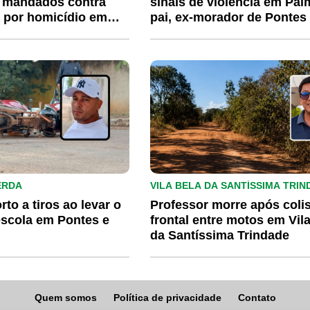
e mandados contra
sinais de violência em Pal
 por homicídio em
pai, ex-morador de Pontes
este
Lacerda, é investigado
ERDA
VILA BELA DA SANTÍSSIMA TRIN
o a tiros ao levar o
Professor morre após coli
 escola em Pontes e
frontal entre motos em Vil
da Santíssima Trindade
Quem somos
Política de privacidade
Contato