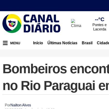
--°C
Pontes e
Lacerda
Início
Últimas Notícias
Brasil
Cidad
MENU
Bombeiros encont
no Rio Paraguai 
Por
Nailton Alves