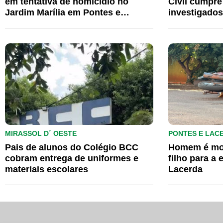
em tentativa de homicídio no
Civil cumpr
Jardim Marília em Pontes e
investigados
Lacerda
Mirassol d’O
MIRASSOL D´ OESTE
PONTES E LAC
Pais de alunos do Colégio BCC
Homem é mort
cobram entrega de uniformes e
filho para a
materiais escolares
Lacerda