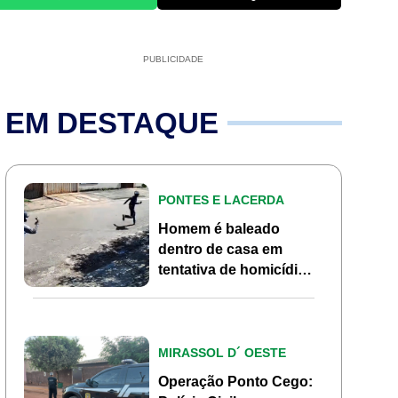
PUBLICIDADE
EM DESTAQUE
PONTES E LACERDA
Homem é baleado
dentro de casa em
tentativa de homicídio
no Jardim Marília em
Pontes e Lacerda
MIRASSOL D´ OESTE
Operação Ponto Cego: