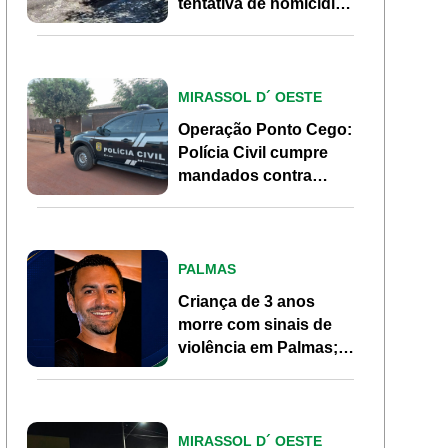
tentativa de homicídio
no Jardim Marília em
Pontes e Lacerda
MIRASSOL D´ OESTE
Operação Ponto Cego:
Polícia Civil cumpre
mandados contra
investigados por
homicídio em Mirassol
d’Oeste
PALMAS
Criança de 3 anos
morre com sinais de
violência em Palmas;
pai, ex-morador de
Pontes e Lacerda, é
investigado
MIRASSOL D´ OESTE