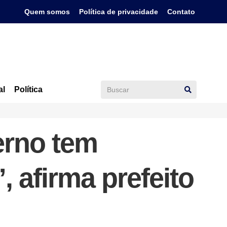
Quem somos
Política de privacidade
Contato
al
Política
erno tem
 afirma prefeito