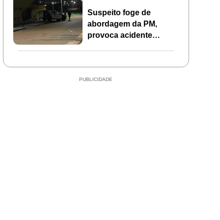
Suspeito foge de
abordagem da PM,
provoca acidente
durante perseguição e
abandona motocicleta
em Mirassol d’Oeste
PUBLICIDADE