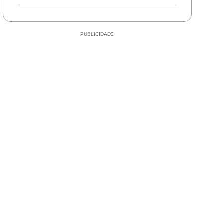
durante perseguição e
abandona motocicleta
em Mirassol d’Oeste
PUBLICIDADE