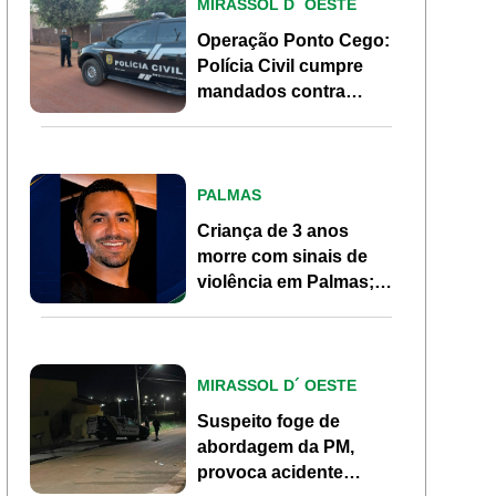
MIRASSOL D´ OESTE
Operação Ponto Cego:
Polícia Civil cumpre
mandados contra
investigados por
homicídio em Mirassol
d’Oeste
PALMAS
Criança de 3 anos
morre com sinais de
violência em Palmas;
pai, ex-morador de
Pontes e Lacerda, é
investigado
MIRASSOL D´ OESTE
Suspeito foge de
abordagem da PM,
provoca acidente