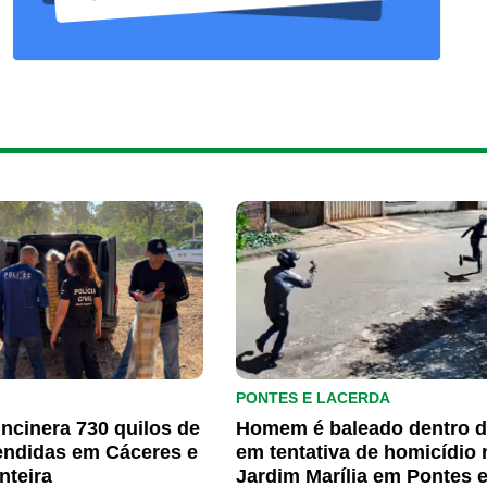
PONTES E LACERDA
 incinera 730 quilos de
Homem é baleado dentro d
endidas em Cáceres e
em tentativa de homicídio 
nteira
Jardim Marília em Pontes 