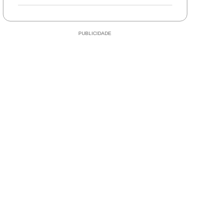
durante perseguição e
abandona motocicleta
em Mirassol d’Oeste
PUBLICIDADE