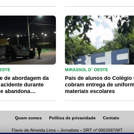
Lacerda
ESTE
MIRASSOL D´ OESTE
ge de abordagem da
Pais de alunos do Colégi
acidente durante
cobram entrega de unifor
 e abandona
materiais escolares
em Mirassol d’Oeste
Quem somos
Política de privacidade
Contato
Flavio de Almeida Lima – Jornalista – DRT nº 0002687/MT