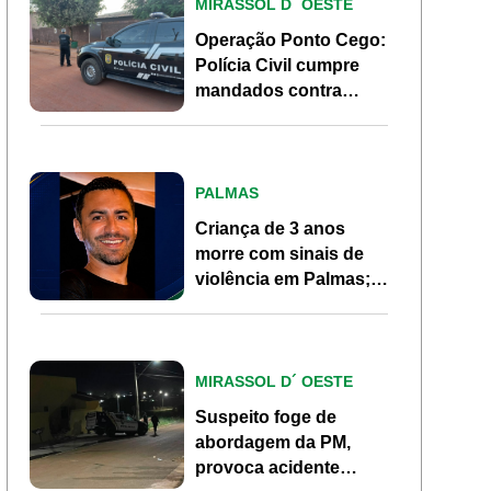
MIRASSOL D´ OESTE
Operação Ponto Cego:
Polícia Civil cumpre
mandados contra
investigados por
homicídio em Mirassol
d’Oeste
PALMAS
Criança de 3 anos
morre com sinais de
violência em Palmas;
pai, ex-morador de
Pontes e Lacerda, é
investigado
MIRASSOL D´ OESTE
Suspeito foge de
abordagem da PM,
provoca acidente