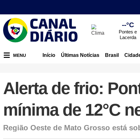
--°C
Pontes e
Lacerda
Início
Últimas Notícias
Brasil
Cidad
MENU
Alerta de frio: Po
mínima de 12°C ne
Região Oeste de Mato Grosso está sob 