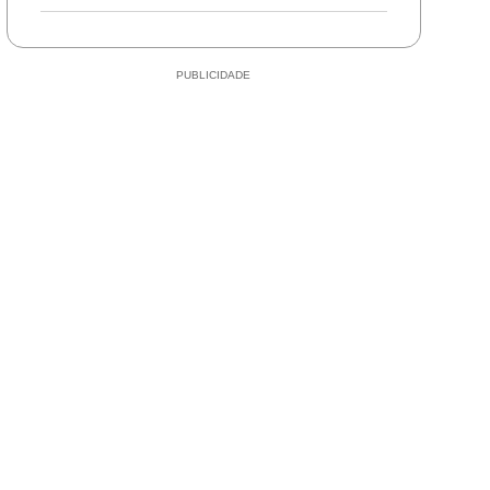
durante perseguição e
abandona motocicleta
em Mirassol d’Oeste
PUBLICIDADE