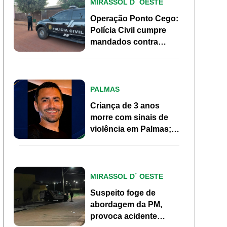
MIRASSOL D´ OESTE
Operação Ponto Cego:
Polícia Civil cumpre
mandados contra
investigados por
homicídio em Mirassol
d’Oeste
PALMAS
Criança de 3 anos
morre com sinais de
violência em Palmas;
pai, ex-morador de
Pontes e Lacerda, é
investigado
MIRASSOL D´ OESTE
Suspeito foge de
abordagem da PM,
provoca acidente