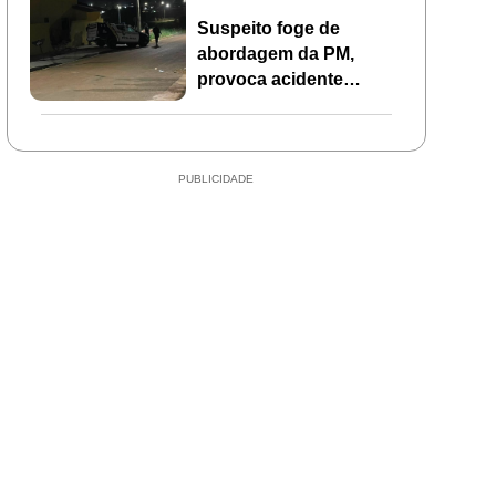
Suspeito foge de
abordagem da PM,
provoca acidente
durante perseguição e
abandona motocicleta
em Mirassol d’Oeste
PUBLICIDADE