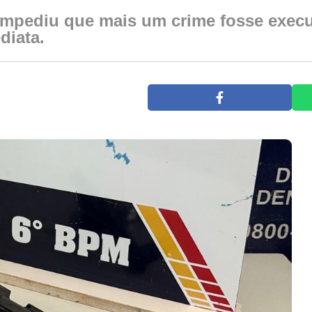
 impediu que mais um crime fosse exec
diata.