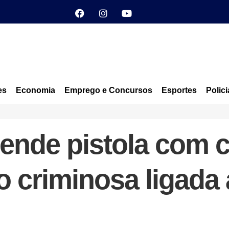
es
Economia
Emprego e Concursos
Esportes
Polici
eende pistola com c
ão criminosa ligad