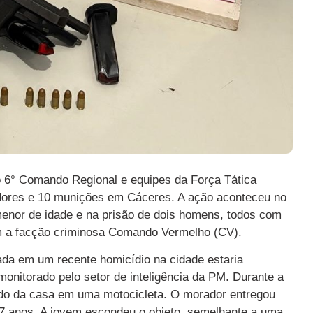
do 6° Comando Regional e equipes da Força Tática
adores e 10 munições em Cáceres. A ação aconteceu no
menor de idade e na prisão de dois homens, todos com
om a facção criminosa Comando Vermelho (CV).
ada em um recente homicídio na cidade estaria
onitorado pelo setor de inteligência da PM. Durante a
ando da casa em uma motocicleta. O morador entregou
17 anos. A jovem escondeu o objeto, semelhante a uma