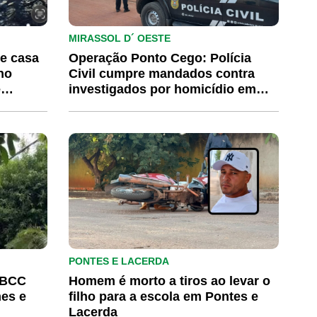
MIRASSOL D´ OESTE
e casa
Operação Ponto Cego: Polícia
no
Civil cumpre mandados contra
e
investigados por homicídio em
Mirassol d’Oeste
PONTES E LACERDA
o BCC
Homem é morto a tiros ao levar o
mes e
filho para a escola em Pontes e
Lacerda