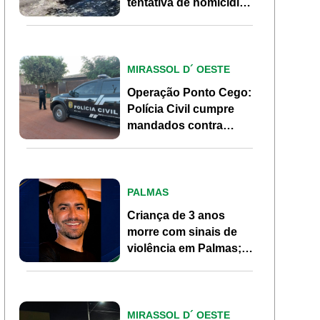
tentativa de homicídio
no Jardim Marília em
Pontes e Lacerda
MIRASSOL D´ OESTE
Operação Ponto Cego:
Polícia Civil cumpre
mandados contra
investigados por
homicídio em Mirassol
d’Oeste
PALMAS
Criança de 3 anos
morre com sinais de
violência em Palmas;
pai, ex-morador de
Pontes e Lacerda, é
investigado
MIRASSOL D´ OESTE