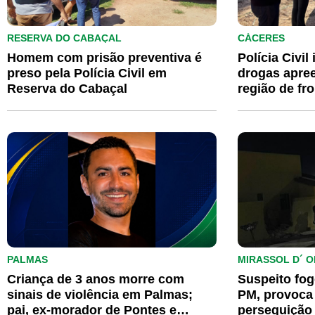
RESERVA DO CABAÇAL
CÁCERES
Homem com prisão preventiva é
Polícia Civil
preso pela Polícia Civil em
drogas apre
Reserva do Cabaçal
região de fro
PALMAS
MIRASSOL D´ O
Criança de 3 anos morre com
Suspeito fo
sinais de violência em Palmas;
PM, provoca 
pai, ex-morador de Pontes e
perseguição