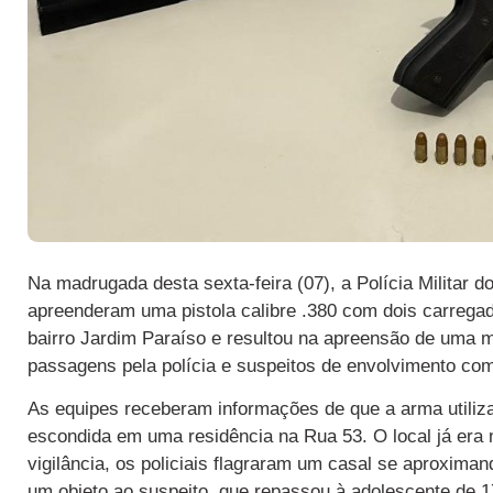
Na madrugada desta sexta-feira (07), a Polícia Militar 
apreenderam uma pistola calibre .380 com dois carreg
bairro Jardim Paraíso e resultou na apreensão de uma 
passagens pela polícia e suspeitos de envolvimento c
As equipes receberam informações de que a arma utiliz
escondida em uma residência na Rua 53. O local já era m
vigilância, os policiais flagraram um casal se aproxim
um objeto ao suspeito, que repassou à adolescente de 