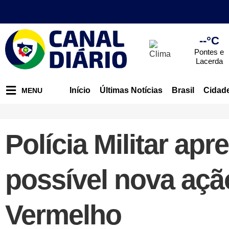
--°C
Pontes e
Lacerda
Início
Últimas Notícias
Brasil
Cidad
MENU
Polícia Militar apr
possível nova aç
Vermelho