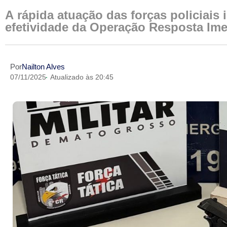
A rápida atuação das forças policiais
efetividade da Operação Resposta Ime
Por
Nailton Alves
07/11/2025
Atualizado às 20:45