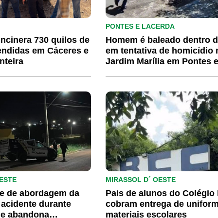
PONTES E LACERDA
 incinera 730 quilos de
Homem é baleado dentro d
endidas em Cáceres e
em tentativa de homicídio 
nteira
Jardim Marília em Pontes 
Lacerda
ESTE
MIRASSOL D´ OESTE
ge de abordagem da
Pais de alunos do Colégi
acidente durante
cobram entrega de unifor
 e abandona
materiais escolares