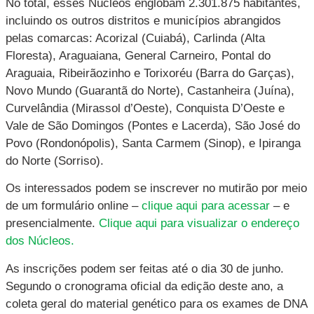
No total, esses Núcleos englobam 2.301.875 habitantes,
incluindo os outros distritos e municípios abrangidos
pelas comarcas: Acorizal (Cuiabá), Carlinda (Alta
Floresta), Araguaiana, General Carneiro, Pontal do
Araguaia, Ribeirãozinho e Torixoréu (Barra do Garças),
Novo Mundo (Guarantã do Norte), Castanheira (Juína),
Curvelândia (Mirassol d’Oeste), Conquista D’Oeste e
Vale de São Domingos (Pontes e Lacerda), São José do
Povo (Rondonópolis), Santa Carmem (Sinop), e Ipiranga
do Norte (Sorriso).
Os interessados podem se inscrever no mutirão por meio
de um formulário online –
clique aqui para acessar
– e
presencialmente.
Clique aqui para visualizar o endereço
dos Núcleos.
As inscrições podem ser feitas até o dia 30 de junho.
Segundo o cronograma oficial da edição deste ano, a
coleta geral do material genético para os exames de DNA