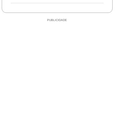
durante perseguição e
abandona motocicleta
em Mirassol d’Oeste
PUBLICIDADE