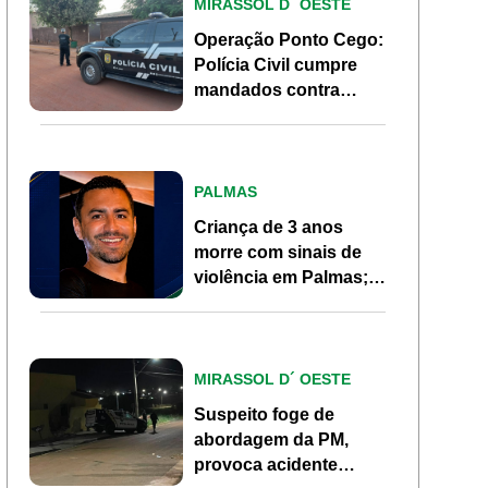
MIRASSOL D´ OESTE
Operação Ponto Cego:
Polícia Civil cumpre
mandados contra
investigados por
homicídio em Mirassol
d’Oeste
PALMAS
Criança de 3 anos
morre com sinais de
violência em Palmas;
pai, ex-morador de
Pontes e Lacerda, é
investigado
MIRASSOL D´ OESTE
Suspeito foge de
abordagem da PM,
provoca acidente